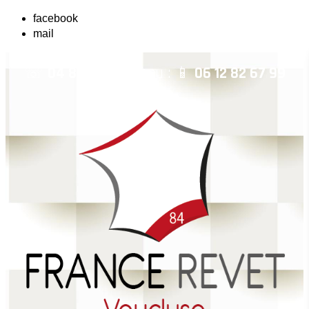
facebook
mail
☏
04 84 14 04 42
ou : 📱
06 12 82 67 99