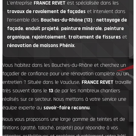
L'entreprise
FRANCE REVET
est spécialisée dans les
travaux de ravalement de façades
et intervient dans
l'ensemble des
Bouches-du-Rhône (13)
:
nettoyage de
façade
,
enduit projeté
,
peinture minérale
,
peinture
organique
,
rejointoiement
,
traitement de fissures
et
rénovation de maisons Phénix
.
Vous habitez dans les Bouches-du-Rhône et cherchez un
façadier de confiance pour une rénovation complète ou un
entretien ? Située dans le Vaucluse,
FRANCE REVET
travaille
très souvent dans le
13
de par les nombreux chantiers
réalisés sur ce secteur. Nous mettons à votre service une
équipe experte au
savoir-faire reconnu
.
Nous vous proposons une large gamme de teintes et de
finitions (gratté, taloché, projeté) pour répondre à vos