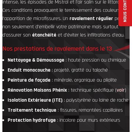
NOUS CONTACTER
intense, les épisodes de Mistral et l'air salin sur le littoral.
Ces conditions provoquent le ternissement des couleurs et
l'apparition de microfissures. Un
ravalement régulier
permet
non seulement d'embellir votre patrimoine mais surtout
d'assurer son
étanchéité
et d'éviter les infiltrations d'eau.
Nos prestations de ravalement dans le 13
Nettoyage & Démoussage
: haute pression ou chimique
Enduit monocouche
: projeté, gratté ou taloché
Peinture de façade
: minérale, organique ou pliolite
Rénovation Maisons Phénix
: technique spécifique (
voir
)
Isolation Extérieure (ITE)
: polystyrène ou laine de roche
Traitement technique
: fissures, remontées capillaires
Protection hydrofuge
: incolore pour murs extérieurs