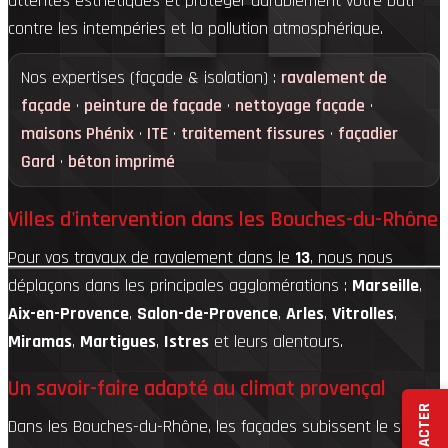
attentes esthétiques et protéger durablement votre bâti
contre les intempéries et la pollution atmosphérique.
Nos expertises (façade & isolation) :
ravalement de
façade
·
peinture de façade
·
nettoyage façade
·
maisons Phénix
·
ITE
·
traitement fissures
·
façadier
Gard
·
béton imprimé
Villes d'intervention dans les Bouches-du-Rhône
Pour vos travaux de ravalement dans le
13
, nous nous
déplaçons dans les principales agglomérations :
Marseille
,
Aix-en-Provence
,
Salon-de-Provence
,
Arles
,
Vitrolles
,
Miramas
,
Martigues
,
Istres
et leurs alentours.
Un savoir-faire adapté au climat provençal
Dans les Bouches-du-Rhône, les façades subissent le soleil