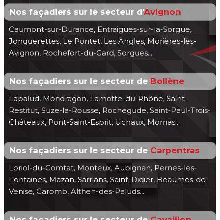
Nos façadiers sur le secteur d'
Avignon
Caumont-sur-Durance, Entraigues-sur-la-Sorgue,
Jonquerettes, Le Pontet, Les Angles, Morières-lès-
Avignon, Rochefort-du-Gard, Sorgues...
Nos façadiers sur le secteur de
Bollène
Lapalud, Mondragon, Lamotte-du-Rhône, Saint-
Restitut, Suze-la-Rousse, Rochegude, Saint-Paul-Trois-
Châteaux, Pont-Saint-Esprit, Uchaux, Mornas...
Nos façadiers sur le secteur de
Carpentras
Loriol-du-Comtat, Monteux, Aubignan, Pernes-les-
Fontaines, Mazan, Sarrians, Saint-Didier, Beaumes-de-
Venise, Caromb, Althen-des-Paluds...
Nos façadiers sur le secteur de
Cavaillon