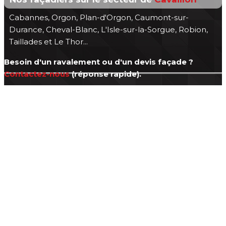
Cabannes, Orgon, Plan-d'Orgon, Caumont-sur-
Durance, Cheval-Blanc, L'Isle-sur-la-Sorgue, Robion,
Taillades et Le Thor...
Besoin d'un ravalement ou d'un devis façade ?
Contactez-nous
(réponse rapide).
Information, Intervention
n'hésitez pas à nous contacter !
☏
04 84 14 04 42
Nous sommes à votre disposition
du lundi au vendredi d
e 8h00 à 19h00
FRANCE REVET
Copyright www.france-revet.fr - Tous droits réservés
-
Mentions Légales