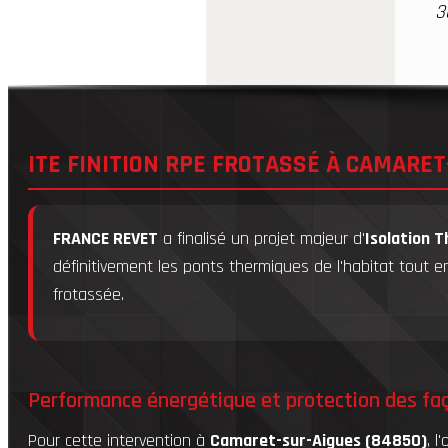
3
ITE FINITION RPE FROTASSÉ À CAMARET
FRANCE REVET
a finalisé un projet majeur d'
Isolation T
définitivement les ponts thermiques de l'habitat tout e
frotassée.
Performance énergétique et protection des fa
Pour cette intervention à
Camaret-sur-Aigues (84850)
, l