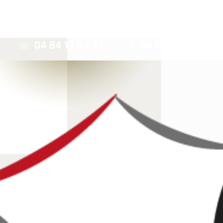
☏
04 84 14 04 42
ou : 📱
06 12 82 67 99