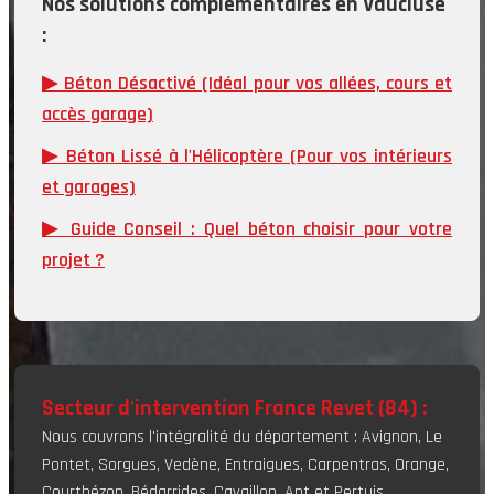
Nos solutions complémentaires en Vaucluse
:
▶︎ Béton Désactivé (Idéal pour vos allées, cours et
accès garage)
▶︎ Béton Lissé à l'Hélicoptère (Pour vos intérieurs
et garages)
▶︎ Guide Conseil : Quel béton choisir pour votre
projet ?
Secteur d'intervention France Revet (84) :
Nous couvrons l'intégralité du département : Avignon, Le
Pontet, Sorgues, Vedène, Entraigues, Carpentras, Orange,
Courthézon, Bédarrides, Cavaillon, Apt et Pertuis.