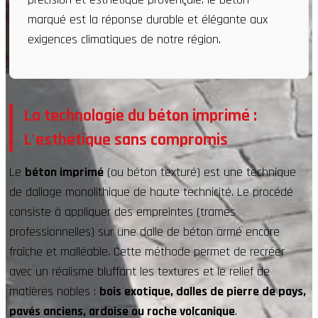
marqué est la réponse durable et élégante aux
exigences climatiques de notre région.
La technologie du béton imprimé :
L'esthétique sans compromis
Le
béton imprimé
(ou béton texturé) est une technique
de dallage monolithique de haute technicité. Le procédé
consiste à appliquer des empreintes (trames
professionnelles) sur une dalle de béton armé encore
fraîche et malléable. Cette méthode permet de recréer
avec un réalisme bluffant les textures et le relief de
matières nobles :
bois exotique, dalles de pierre de pays,
pavés anciens, ardoise ou roche volcanique
.