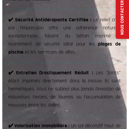
NOUS CONTACTER
✔️ Sécurité Antidérapante Certifiée :
Le relief créé
par l'impression offre une adhérence naturelle
exceptionnelle, faisant du béton imprimé le
revêtement de sécurité idéal pour les
plages de
piscine
et les terrasses de villas.
✔️ Entretien Drastiquement Réduit :
Les "joints"
étant imprimés directement dans la masse, ils sont
hermétiques. Vous ne subirez plus jamais l'invasion de
mauvaises herbes, de fourmis ou l'accumulation de
mousses entre les dalles.
✔️ Valorisation Immobilière :
Un sol décoratif haut de