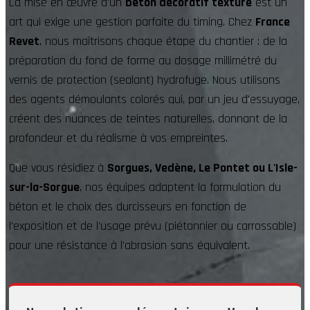
La mise en œuvre d'un
béton décoratif texturé
est un
art qui exige une gestion parfaite du timing. Chez
France
Revet
, nous maîtrisons chaque étape du chantier : de la
préparation du fond de forme au dosage millimétré du
vernis de protection (sealant) hydrofuge. Nous utilisons
des agents démoulants colorés qui, par un jeu d'essuyage,
créent des nuances de teintes naturelles, donnant de la
profondeur et du réalisme à vos empreintes.
Que vous résidiez à
Sorgues, Vedène, Le Pontet ou L'Isle-
sur-la-Sorgue
, nos équipes adaptent la formulation du
béton et le choix des durcisseurs en fonction de
l'exposition et de l'usage prévu (piétonnier ou carrossable)
pour une résistance à l'abrasion sans équivalent.