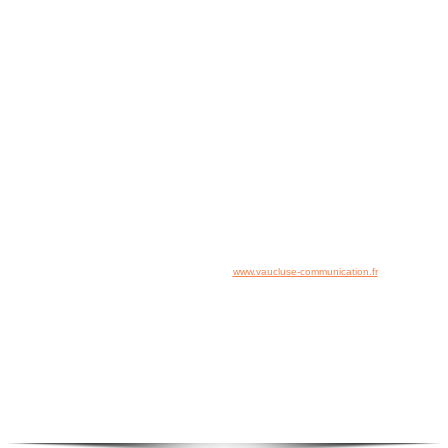
☏
04 84 14 04 42
Nous sommes à votre disposition
du lundi au vendredi d
e 8h00 à 19h00
FRANCE REVET
Copyright www.france-revet.fr - Tous droits réservés
-
Mentions Légales
Plan du site
Accès rapide :
Accueil
-
Contact
-
Plan du site
Création & référencement de site :
www.vaucluse-communication.fr
Service commercial :
220 Rue du 12 Régiment de Zouaves, ZI Courtine,
84000 Avignon
Service administratif :
36 bd Itam, 13150 TARASCON