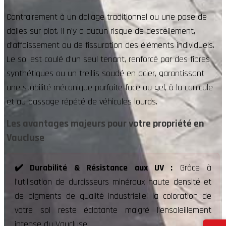
Contrairement à un dallage traditionnel ou une pose de
dalles sur plot, il n'y a aucun risque de descellement,
d'affaissement ou de fissuration des éléments individuels.
Le sol est coulé d'un seul tenant, renforcé par des fibres
synthétiques ou un treillis soudé en acier, garantissant
une stabilité mécanique parfaite face au gel, à la canicule
et au passage répété de véhicules lourds.
Les avantages majeurs pour votre propriété en
Vaucluse
✔️ Durabilité & Résistance aux UV :
Grâce à
l'utilisation de durcisseurs minéraux haute densité et
de pigments de qualité industrielle, la coloration de
votre sol reste éclatante malgré l'ensoleillement
intense du Vaucluse.