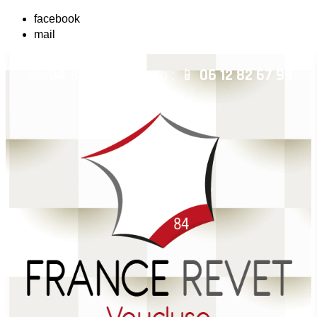
facebook
mail
☏
04 84 14 04 42
ou : 📱
06 12 82 67 99