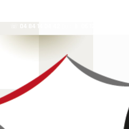
☏
04 84 14 04 42
ou : 📱
06 12 82 67 99