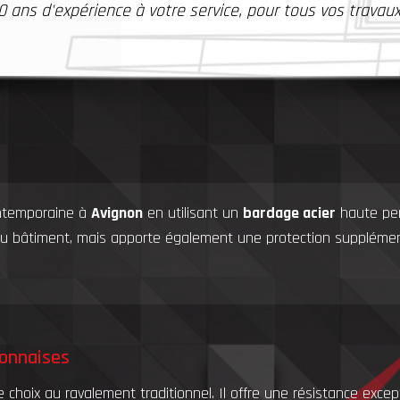
0 ans d'expérience à votre service, pour tous vos travaux.
contemporaine à
Avignon
en utilisant un
bardage acier
haute per
du bâtiment, mais apporte également une protection supplémenta
nonnaises
de choix au ravalement traditionnel. Il offre une résistance ex