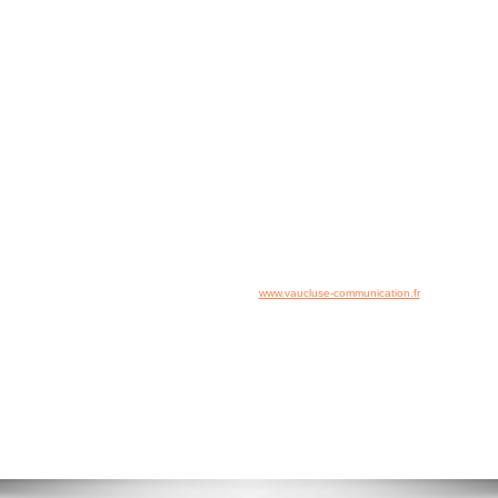
☏
04 84 14 04 42
Nous sommes à votre disposition
du lundi au vendredi d
e 8h00 à 19h00
FRANCE REVET
yright www.france-revet.fr - Tous droits réservés -
Mentions Lég
Plan du site
Accès rapide :
Accueil
-
Contact
-
Plan du site
Création & référencement de site :
www.vaucluse-communication.fr
Service commercial :
220 Rue du 12 Régiment de Zouaves, ZI Courtine,
84000 Avignon
Service administratif :
36 bd Itam, 13150 TARASCON