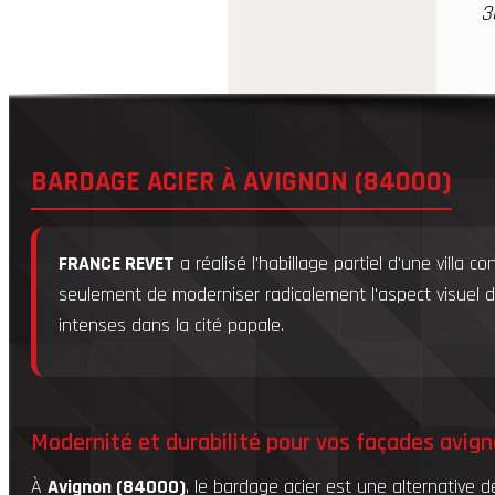
3
BARDAGE ACIER À AVIGNON (84000)
FRANCE REVET
a réalisé l'habillage partiel d'une villa 
seulement de moderniser radicalement l'aspect visuel 
intenses dans la cité papale.
Modernité et durabilité pour vos façades avig
À
Avignon (84000)
, le bardage acier est une alternative 