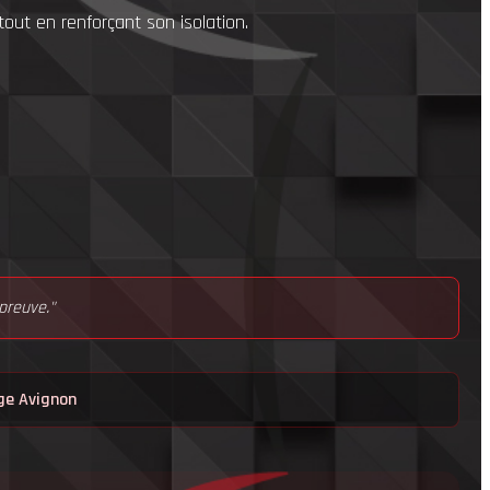
tout en renforçant son isolation.
preuve."
ge Avignon