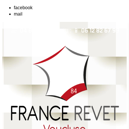
facebook
mail
☏
04 84 14 04 42
ou : 📱
06 12 82 67 99