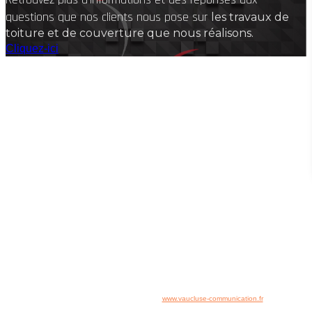
questions que nos clients nous pose sur
les travaux de
toiture et de couverture que nous réalisons.
Cliquez-ici
Information, Intervention
n'hésitez pas à nous contacter !
☏
04 84 14 04 42
Nous sommes à votre disposition
du lundi au vendredi d
e 8h00 à 19h00
FRANCE REVET
Copyright www.france-revet.fr - Tous droits réservés
-
Mentions Légales
Plan du site
Accès rapide :
Accueil
-
Contact
-
Plan du site
Création & référencement de site :
www.vaucluse-communication.fr