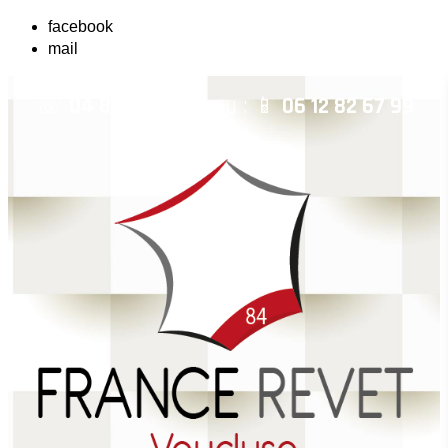
facebook
mail
☏
04 84 14 04 42
ou : 📱
06 12 82 67 99