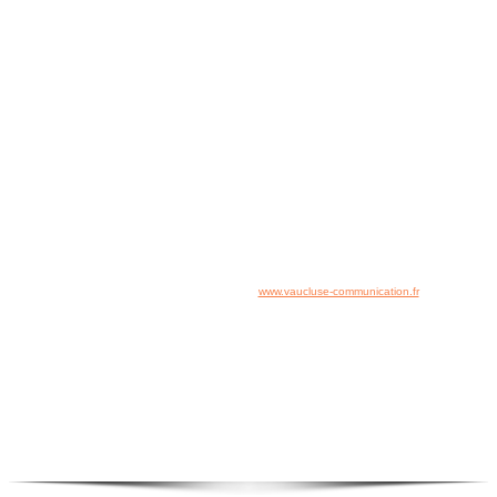
Nous sommes à votre disposition
du lundi au vendredi d
e 8h00 à 19h00
FRANCE REVET
Copyright www.france-revet.fr - Tous droits réservés
-
Mentions Légales
Plan du site
Accès rapide :
Accueil
-
Contact
-
Plan du site
Création & référencement de site :
www.vaucluse-communication.fr
Service commercial :
220 Rue du 12 Régiment de Zouaves, ZI Courtine,
84000 Avignon
Service administratif :
36 bd Itam, 13150 TARASCON