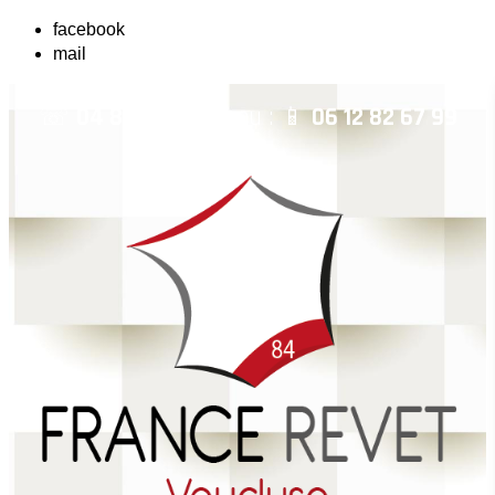
facebook
mail
☏
04 84 14 04 42
ou : 📱
06 12 82 67 99